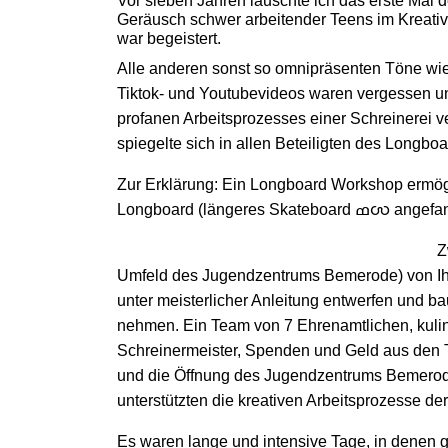
Vor sieben Jahren lauschte ich das erste Mal 
Geräusch schwer arbeitender Teens im Kreat
war begeistert.
Alle anderen sonst so omnipräsenten Töne wie
Tiktok- und Youtubevideos waren vergessen 
profanen Arbeitsprozesses einer Schreinerei v
spiegelte sich in allen Beteiligten des Longb
Zur Erklärung: Ein Longboard Workshop ermög
Longboard (länge
Z
Umfeld des Jugendzentrums Bemerode) von Ihn
unter meisterlicher Anleitung entwerfen und
nehmen. Ein Team von 7 Ehrenamtlichen, kuli
Schreinermeister, Spenden und Geld aus den
und die Öffnung des J
ugendzentrums Bemero
unterstützten die kreativen Arbeitsprozesse de
Es waren lange und intensive Tage, in denen ge