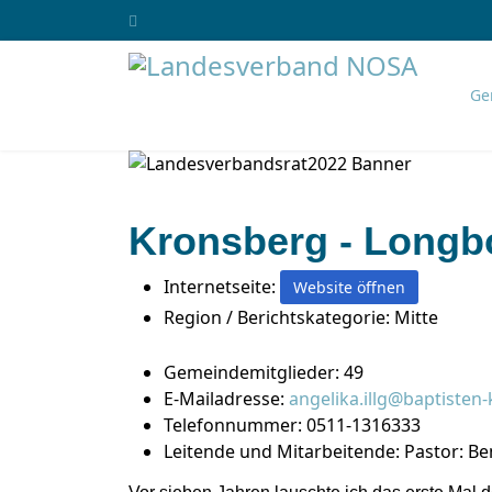
Ge
Kronsberg - Long
Internetseite:
Website öffnen
Region / Berichtskategorie:
Mitte
Gemeindemitglieder:
49
E-Mailadresse:
angelika.illg@baptisten
Telefonnummer:
0511-1316333
Leitende und Mitarbeitende:
Pastor: Be