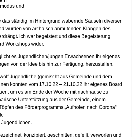
dem
ivmodus und
 das ständig im Hintergrund wabernde Säuseln diverser
und wurden von archaisch anmutenden Klängen des
erdrängt. Ich war begeistert und diese Begeisterung
oard Workshops wider.
licht es Jugendlichen/jungen Erwachsenen Ihr eigenes
res Skateboard ߘꩬ angefangen von der Idee bis hin zur Fertigung, herzustellen.
wölf Jugendliche (gemischt aus Gemeinde und dem
en konnten vom 17.10.22 – 21.10.22 Ihr eigenes Board
 bauen, um es am Ende der Woche mit nachhause zu
narische Unterstützung aus der Gemeinde, einem
 Töpfen des Förderprogramms „Aufholen nach Corona“
de
r Jugendlichen.
zeichnet, konzipiert, geschnitten, gefeilt, verworfen und