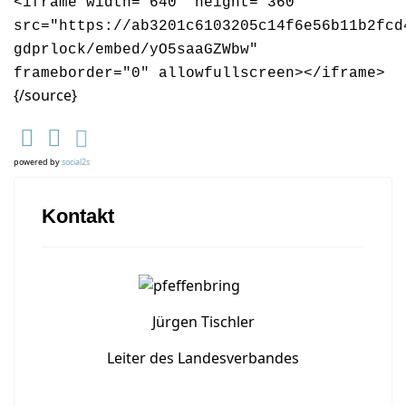
<iframe width="640" height="360"
src="https://ab3201c6103205c14f6e56b11b2fcd
gdprlock/embed/yO5saaGZWbw"
frameborder="0" allowfullscreen></iframe>
{/source}
powered by
social2s
Kontakt
Jürgen Tischler
Leiter des Landesverbandes