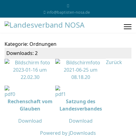
info@baptisten-nosa.de
Kategorie: Ordnungen
Downloads: 2
Zurück
Rechenschaft vom
Satzung des
Glauben
Landesverbandes
Download
Download
Powered by jDownloads