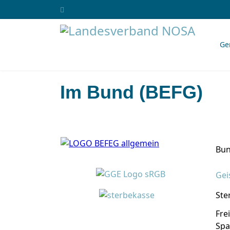
Ge
Im Bund (BEFG)
Bun
Gei
Ste
Fre
Spa