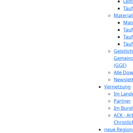
Leit
Täuf
Material
Mate
Tauf
Tau
Täuf
Geistlic
Gemein
(GGE)
Alle Do
Newslet
Vernetzung
Im Land
Partner
Im Bund
ACK - Ar
Christli
neue Region