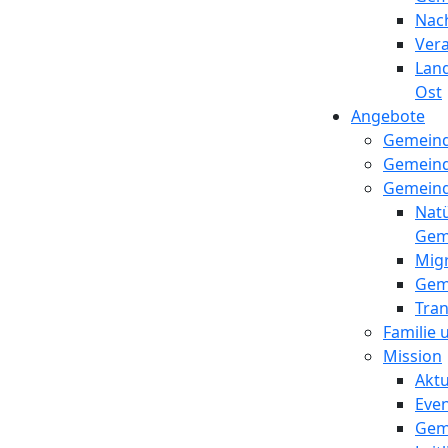
Nac
Ver
Lan
Ost
Angebote
Gemein
Gemein
Gemeind
Natü
Gem
Migr
Gem
Tra
Familie
Mission
Aktu
Even
Gem