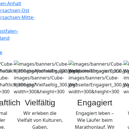
sen-Anhalt
ersachsen-Ost
rsachsen-Mitte-
stfalen-
land
ftlich
Vielfältig
Engagiert
nmal
Wir erleben die
Engagiert leben –
der
Vielfalt von Kulturen,
Wie Läufer beim
be.
Gaben,
Marathonlauf. Wir