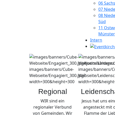
06 Sach
07 Nied
08 Niede
Süd
11 Ostwe
Münster
Intern
Regional
Leidenscha
WIR sind ein
Jesus hat uns ei
regionaler Verbund
angesteckt mit 
von Gemeinden. Wir
Flamme der Lie