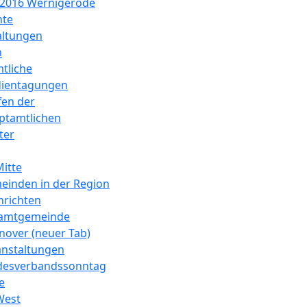
2016 Wernigerode
hte
altungen
n
tliche
dientagungen
fen der
ptamtlichen
ter
itte
einden in der Region
hrichten
amtgemeinde
over (neuer Tab)
anstaltungen
desverbandssonntag
e
West