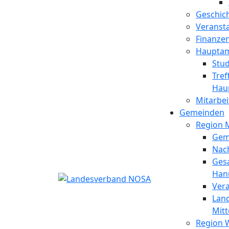
Geschic
Veranst
Finanze
Hauptam
Stu
Tref
Hau
Mitarbei
Gemeinden
Region M
Gem
Nac
Ges
Hann
Ver
Lan
Mitt
Region 