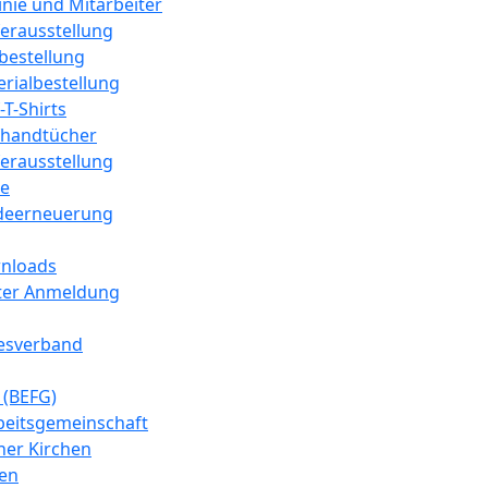
linie und Mitarbeiter
erausstellung
bestellung
rialbestellung
-T-Shirts
fhandtücher
erausstellung
he
deerneuerung
wnloads
ter Anmeldung
esverband
 (BEFG)
beitsgemeinschaft
cher Kirchen
en