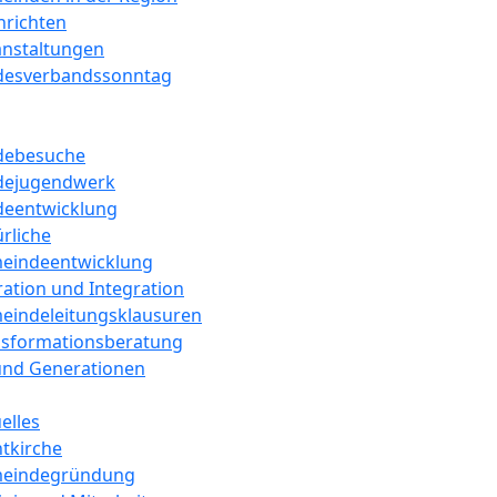
hrichten
anstaltungen
desverbandssonntag
debesuche
dejugendwerk
eentwicklung
rliche
eindeentwicklung
ation und Integration
eindeleitungsklausuren
nsformationsberatung
 und Generationen
elles
tkirche
eindegründung