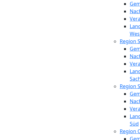
Gem
Nac
Ver
Lan
Wes
Region 
Gem
Nac
Ver
Lan
Sac
Region 
Gem
Nac
Ver
Lan
Süd
Region 
Gem