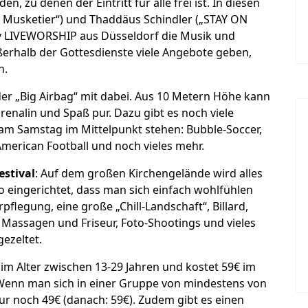
en, zu denen der Eintritt für alle frei ist. In diesen
e Musketier“) und Thaddäus Schindler („STAY ON
tiv LIVEWORSHIP aus Düsseldorf die Musik und
erhalb der Gottesdienste viele Angebote geben,
n.
 der „Big Airbag“ mit dabei. Aus 10 Metern Höhe kann
drenalin und Spaß pur. Dazu gibt es noch viele
m am Samstag im Mittelpunkt stehen: Bubble-Soccer,
American Football und noch vieles mehr.
estival
: Auf dem großen Kirchengelände wird alles
o eingerichtet, dass man sich einfach wohlfühlen
rpflegung, eine große „Chill-Landschaft“, Billard,
t Massagen und Friseur, Foto-Shootings und vieles
gezeltet.
e im Alter zwischen 13-29 Jahren und kostet 59€ im
. Wenn man sich in einer Gruppe von mindestens von
ur noch 49€ (danach: 59€). Zudem gibt es einen