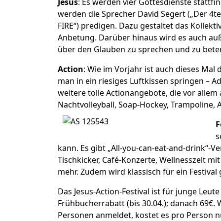
Jesus
: Es werden vier Gottesdienste stattfind
werden die Sprecher David Segert („Der 4t
FIRE“) predigen. Dazu gestaltet das Kollek
Anbetung. Darüber hinaus wird es auch auß
über den Glauben zu sprechen und zu bete
Action
: Wie im Vorjahr ist auch dieses Mal
man in ein riesiges Luftkissen springen – A
weitere tolle Actionangebote, die vor alle
Nachtvolleyball, Soap-Hockey, Trampoline, 
F
s
kann. Es gibt „All-you-can-eat-and-drink“-Ve
Tischkicker, Café-Konzerte, Wellnesszelt mi
mehr. Zudem wird klassisch für ein Festival 
Das Jesus-Action-Festival ist für junge Leut
Frühbucherrabatt (bis 30.04.); danach 69€
Personen anmeldet, kostet es pro Person n