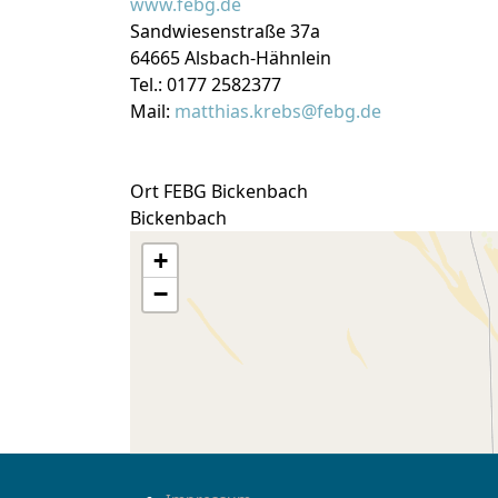
www.febg.de
Sandwiesenstraße 37a
64665 Alsbach-Hähnlein
Tel.: 0177 2582377
Mail:
matthias.krebs@febg.de
Ort
FEBG Bickenbach
Bickenbach
+
−