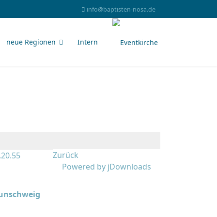
info@baptisten-nosa.de
neue Regionen
Intern
Zurück
Powered by jDownloads
aunschweig