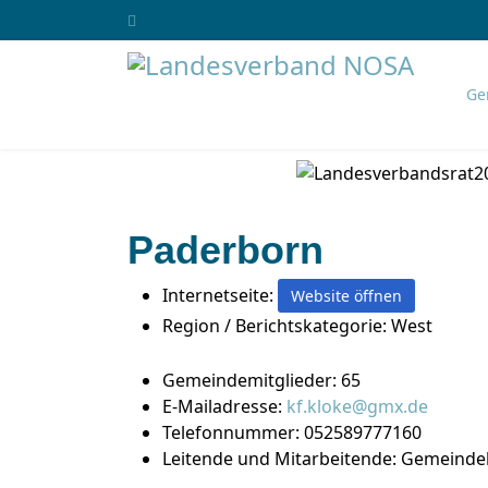
Ge
Paderborn
Internetseite:
Website öffnen
Region / Berichtskategorie:
West
Gemeindemitglieder:
65
E-Mailadresse:
kf.kloke@gmx.de
Telefonnummer:
052589777160
Leitende und Mitarbeitende:
Gemeindele