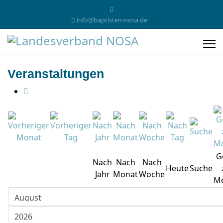
info@baptisten-nosa.de
Veranstaltungen
G
Nach
Nach
Nach
Heute
Suche
Jahr
Monat
Woche
M