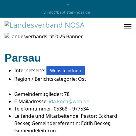
info@baptisten-nosa.de
Parsau
Internetseite:
Website öffnen
Region / Berichtskategorie:
Ost
Gemeindemitglieder:
78
E-Mailadresse:
ida.koch@web.de
Telefonnummer:
05368 – 977534
Leitende und Mitarbeitende:
Pastor: Eckhard
Becker, Gemeindereferentin: Edtih Becker,
Gemeindeleiter/in: