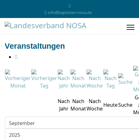
info@baptisten-nosa.de
Veranstaltungen
G
Nach
Nach
Nach
Heute
Suche
Jahr
Monat
Woche
M